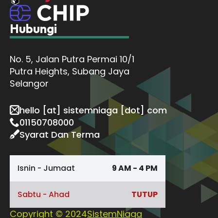
Hubungi
No. 5, Jalan Putra Permai 10/1
Putra Heights, Subang Jaya
Selangor
hello [at] sistemniaga [dot] com
01150708000
Syarat Dan Terma
Isnin - Jumaat
9 AM - 4 PM
Sabtu - Ahad
TUTUP
Copyright © 2024
SistemNiaga